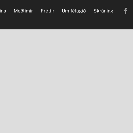
ins
Meðlimir
Fréttir
Um félagið
Skráning
.