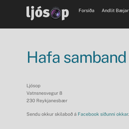
Skip
Forsíða
Andlit Bæjar
to
content
Hafa samband
Ljósop
Vatnsnesvegur 8
230 Reykjanesbær
Sendu okkur skilaboð á
Facebook síðunni okkar