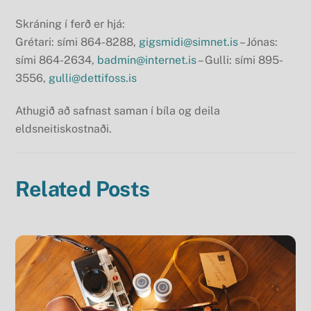
Skráning í ferð er hjá:
Grétari: sími 864-8288,
gigsmidi@simnet.is
– Jónas:
sími 864-2634,
badmin@internet.is
– Gulli: sími 895-
3556,
gulli@dettifoss.is
Athugið að safnast saman í bíla og deila
eldsneitiskostnaði.
Related Posts