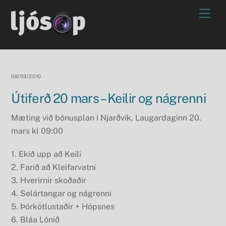
Skip
Men
to
content
08/03/2010
Útiferð 20 mars – Keilir og nágrenni
Mæting við bónusplan í Njarðvík, Laugardaginn 20.
mars kl 09:00
1. Ekið upp að Keili
2. Farið að Kleifarvatni
3. Hverirnir skoðaðir
4. Selártangar og nágrenni
5. Þórkötlustaðir + Hópsnes
6. Bláa Lónið