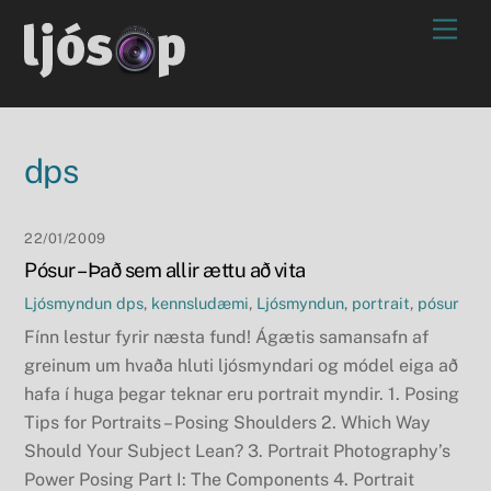
Skip
Men
to
content
dps
22/01/2009
Pósur – Það sem allir ættu að vita
Ljósmyndun
dps
,
kennsludæmi
,
Ljósmyndun
,
portrait
,
pósur
Fínn lestur fyrir næsta fund! Ágætis samansafn af
greinum um hvaða hluti ljósmyndari og módel eiga að
hafa í huga þegar teknar eru portrait myndir. 1. Posing
Tips for Portraits – Posing Shoulders 2. Which Way
Should Your Subject Lean? 3. Portrait Photography’s
Power Posing Part I: The Components 4. Portrait