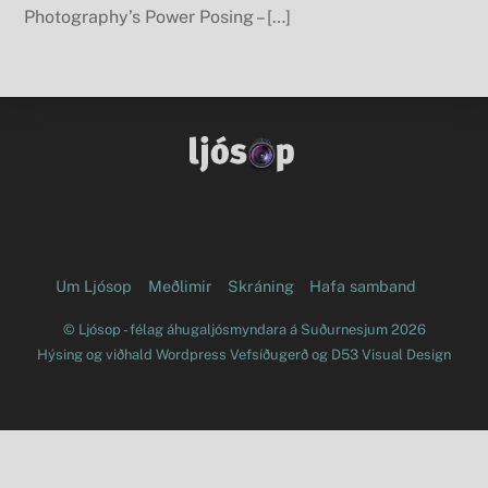
Photography’s Power Posing – […]
Facebook
Flickr
Um Ljósop
Meðlimir
Skráning
Hafa samband
©
Ljósop - félag áhugaljósmyndara á Suðurnesjum
2026
Hýsing og viðhald
Wordpress Vefsíðugerð
og
D53 Visual Design