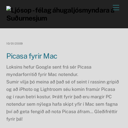
Skip
Men
to
content
10/01/2009
Picasa fyrir Mac
Loksins hefur Google sent frá sér Picasa
myndarforritið fyrir Mac notendur.
Sumir vilja þó meina að það sé of seint í rassinn gripið
og að iPhoto og Lightroom séu komin framúr Picasa
og í raun betri kostur. Þrátt fyrir það eru margir PC
notendur sem nýlega hafa skipt yfir í Mac sem fagna
því að geta fengið að nota Picasa áfram… Gleðifréttir
fyrir þá!