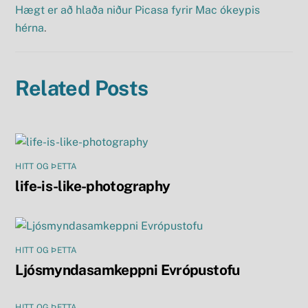
Hægt er að hlaða niður Picasa fyrir Mac ókeypis
hérna
.
Related Posts
HITT OG ÞETTA
life-is-like-photography
HITT OG ÞETTA
Ljósmyndasamkeppni Evrópustofu
HITT OG ÞETTA