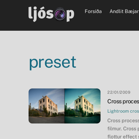
Skip
Forsíða
Andlit Bæjar
to
content
preset
22/01/2009
Cross proces
Lightroom
cros
Cross processi
filmur. Cross
flottur effect