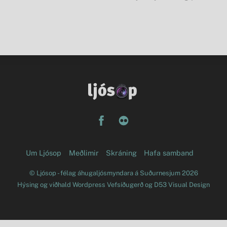
Facebook
Flickr
Um Ljósop
Meðlimir
Skráning
Hafa samband
©
Ljósop - félag áhugaljósmyndara á Suðurnesjum
2026
Hýsing og viðhald
Wordpress Vefsíðugerð
og
D53 Visual Design