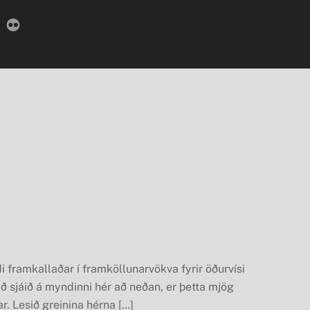
Facebook
Flickr
ndi framkallaðar í framköllunarvökva fyrir öðurvísi
ið sjáið á myndinni hér að neðan, er þetta mjög
r. Lesið greinina hérna […]