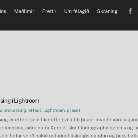
ins
Meðlimir
Fréttir
Um félagið
Skráning
sing í Lightroom
s processing
,
effect
,
Lightroom
,
preset
ng er effect sem líkir eftir því útliti þegar myndir voru vilja
 processing, öðru nafni Xpro er skylt lomography og eins og þ
 sem hefur verið mikið notaður í tískuljósmyndun og þess hátta