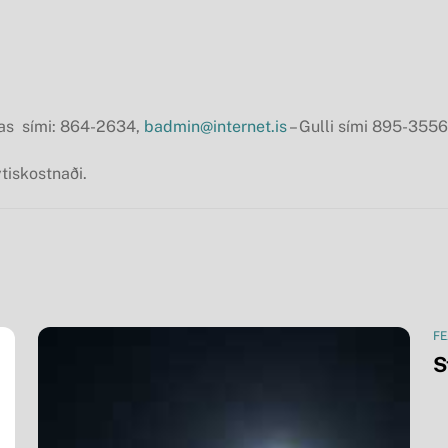
nas sími: 864-2634,
badmin@internet.is
– Gulli sími 895-355
tiskostnaði.
FE
S