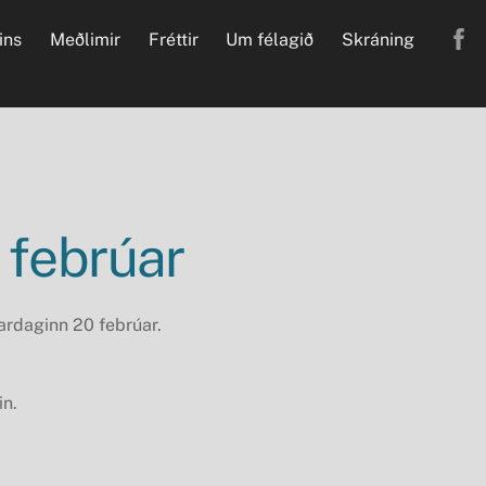
ins
Meðlimir
Fréttir
Um félagið
Skráning
 febrúar
ardaginn 20 febrúar.
in.