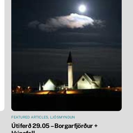
FEATURED ARTICLES
,
LJÓSMYNDUN
Útiferð 29.05 – Borgarfjörður +