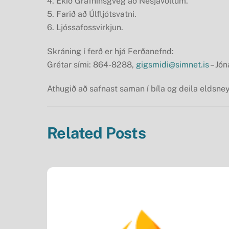
4. Ekið Grafninsgveg að Nesjavöllum.
5. Farið að Úlfljótsvatni.
6. Ljóssafossvirkjun.
Skráning í ferð er hjá Ferðanefnd:
Grétar sími: 864-8288,
gigsmidi@simnet.is
– Jó
Athugið að safnast saman í bíla og deila eldsney
Related Posts