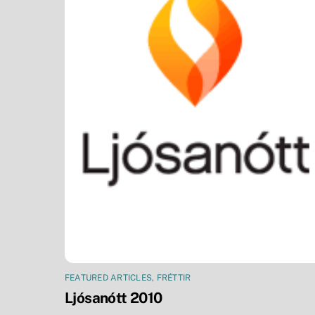
FEATURED ARTICLES
,
FRÉTTIR
Ljósanótt 2010