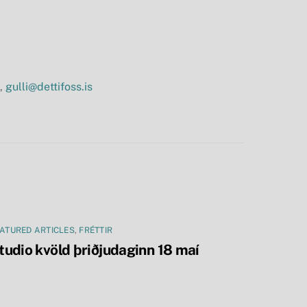
6,
gulli@dettifoss.is
ATURED ARTICLES
,
FRÉTTIR
tudio kvöld þriðjudaginn 18 maí