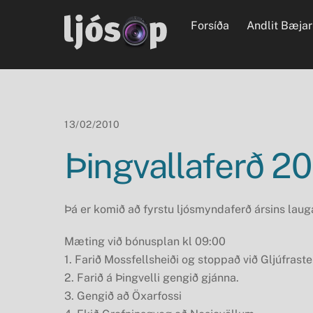
Skip
Forsíða
Andlit Bæjar
to
content
13/02/2010
Þingvallaferð 20
Þá er komið að fyrstu ljósmyndaferð ársins laug
Mæting við bónusplan kl 09:00
1. Farið Mossfellsheiði og stoppað við Gljúfraste
2. Farið á Þingvelli gengið gjánna.
3. Gengið að Öxarfossi