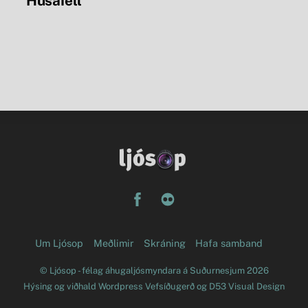
Húsafell
Facebook
Flickr
Um Ljósop
Meðlimir
Skráning
Hafa samband
©
Ljósop - félag áhugaljósmyndara á Suðurnesjum
2026
Hýsing og viðhald
Wordpress Vefsíðugerð
og
D53 Visual Design