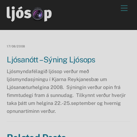
Skip
Men
to
content
17/08/2008
Ljósanótt – Sýning Ljósops
Ljósmyndafélagið ljósop verður með
ljósmyndasýningu í Kjarna Reykjanesbæ um
Ljósanæturhelgina 2008. Sýningin verður opin frá
fimmtudegi fram á sunnudag. Tilkynnt verður hverjir
taka þátt um helgina 22.-25.september og hvernig
opnunartíminn verður.