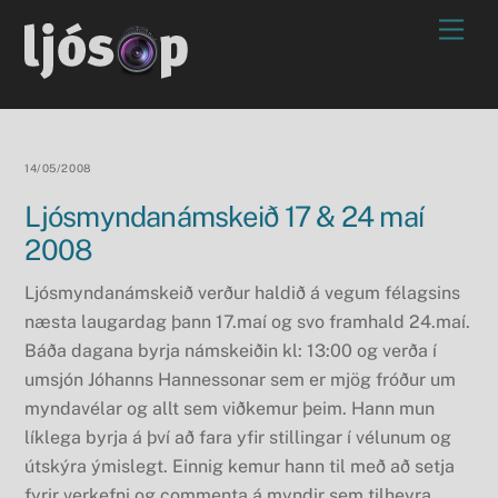
Skip
Men
to
content
14/05/2008
Ljósmyndanámskeið 17 & 24 maí
2008
Ljósmyndanámskeið verður haldið á vegum félagsins
næsta laugardag þann 17.maí og svo framhald 24.maí.
Báða dagana byrja námskeiðin kl: 13:00 og verða í
umsjón Jóhanns Hannessonar sem er mjög fróður um
myndavélar og allt sem viðkemur þeim. Hann mun
líklega byrja á því að fara yfir stillingar í vélunum og
útskýra ýmislegt. Einnig kemur hann til með að setja
fyrir verkefni og commenta á myndir sem tilheyra