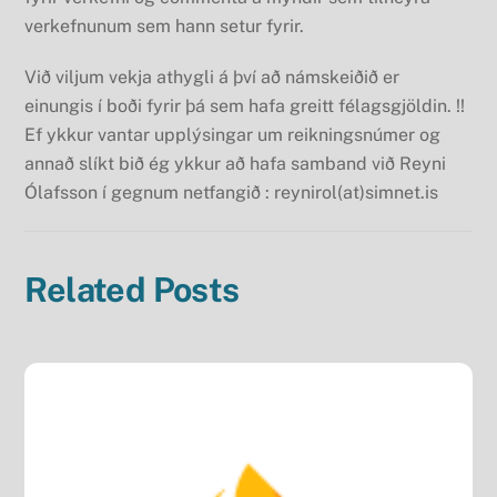
verkefnunum sem hann setur fyrir.
Við viljum vekja athygli á því að námskeiðið er
einungis í boði fyrir þá sem hafa greitt félagsgjöldin. !!
Ef ykkur vantar upplýsingar um reikningsnúmer og
annað slíkt bið ég ykkur að hafa samband við Reyni
Ólafsson í gegnum netfangið : reynirol(at)simnet.is
Related Posts