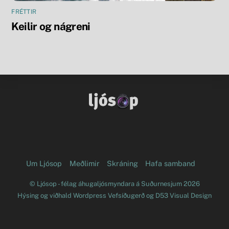
FRÉTTIR
Keilir og nágreni
Facebook
Flickr
Um Ljósop
Meðlimir
Skráning
Hafa samband
©
Ljósop - félag áhugaljósmyndara á Suðurnesjum
2026
Hýsing og viðhald
Wordpress Vefsíðugerð
og
D53 Visual Design