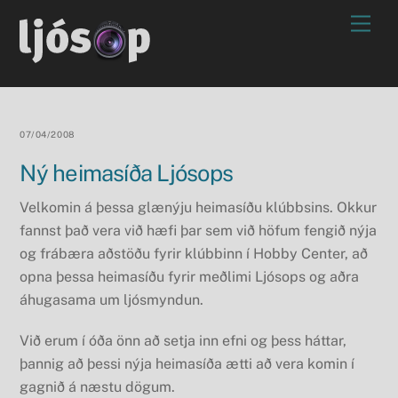
Skip
Men
to
content
07/04/2008
Ný heimasíða Ljósops
Velkomin á þessa glænýju heimasíðu klúbbsins. Okkur
fannst það vera við hæfi þar sem við höfum fengið nýja
og frábæra aðstöðu fyrir klúbbinn í Hobby Center, að
opna þessa heimasíðu fyrir meðlimi Ljósops og aðra
áhugasama um ljósmyndun.
Við erum í óða önn að setja inn efni og þess háttar,
þannig að þessi nýja heimasíða ætti að vera komin í
gagnið á næstu dögum.