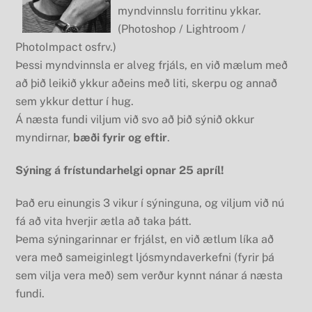
myndvinnslu forritinu ykkar.
(Photoshop / Lightroom /
PhotoImpact osfrv.)
Þessi myndvinnsla er alveg frjáls, en við mælum með
að þið leikið ykkur aðeins með liti, skerpu og annað
sem ykkur dettur í hug.
Á næsta fundi viljum við svo að þið sýnið okkur
myndirnar,
bæði fyrir og eftir
.
Sýning á frístundarhelgi opnar 25 apríl!
Það eru einungis 3 vikur í sýninguna, og viljum við nú
fá að vita hverjir ætla að taka þátt.
Þema sýningarinnar er frjálst, en við ætlum líka að
vera með sameiginlegt ljósmyndaverkefni (fyrir þá
sem vilja vera með) sem verður kynnt nánar á næsta
fundi.