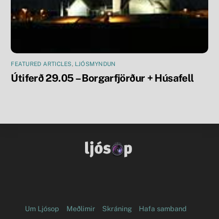
FEATURED ARTICLES
,
LJÓSMYNDUN
Útiferð 29.05 – Borgarfjörður + Húsafell
Facebook
Flickr
Um Ljósop
Meðlimir
Skráning
Hafa samband