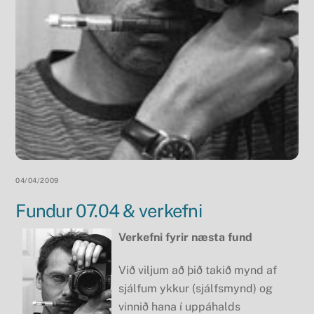
04/04/2009
Fundur 07.04 & verkefni
Verkefni fyrir næsta fund
Við viljum að þið takið mynd af
sjálfum ykkur (sjálfsmynd) og
vinnið hana í uppáhalds