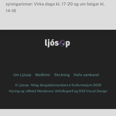
sýningarinnar: Virka daga kl. 17-20 og um helgar kl.
14-18
Facebook
Flickr
Um Ljósop
Meðlimir
Skráning
Hafa samband
©
Ljósop - félag áhugaljósmyndara á Suðurnesjum
2026
Hýsing og viðhald
Wordpress Vefsíðugerð
og
D53 Visual Design