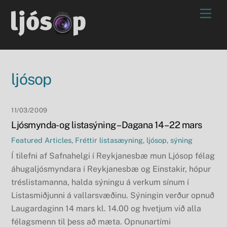
Skip
Men
to
content
ljósop
11/03/2009
Ljósmynda- og listasýning – Dagana 14 – 22 mars
Featured Articles
,
Fréttir
listasæyning
,
ljósop
,
sýning
Í tilefni af Safnahelgi í Reykjanesbæ mun Ljósop félag
áhugaljósmyndara í Reykjanesbæ og Einstakir, hópur
tréslistamanna, halda sýningu á verkum sínum í
Listasmiðjunni á vallarsvæðinu. Sýningin verður opnuð
Laugardaginn 14 mars kl. 14.00 og hvetjum við alla
félagsmenn til þess að mæta. Opnunartími